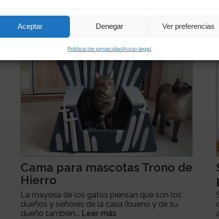
Aceptar
Denegar
Ver preferencias
Política de privacidad
Aviso legal
Cama para mascotas Trono de
Hierro
La mayoría de los gatos piensan que son los
dueños y señores de la casa (bueno y de su
dueño también...
Leer más