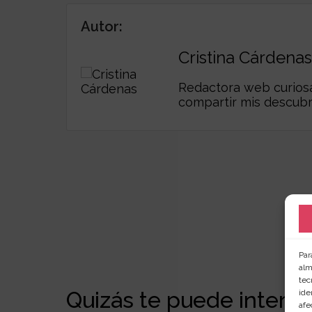
Autor:
Cristina Cárdenas
Redactora web curiosa,
compartir mis descub
Par
alm
tec
Quizás te puede interesa
ide
afe