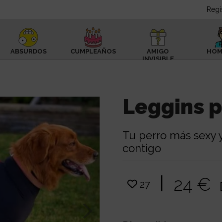
Regí
ABSURDOS
CUMPLEAÑOS
AMIGO
HOM
INVISIBLE
Leggins p
Tu perro más sexy y
contigo
|
24 €
27