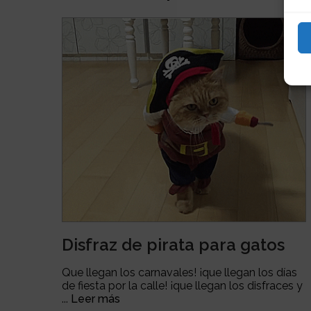
Disfraz de pirata para gatos
Que llegan los carnavales! ¡que llegan los días
de fiesta por la calle! ¡que llegan los disfraces y
...
Leer más