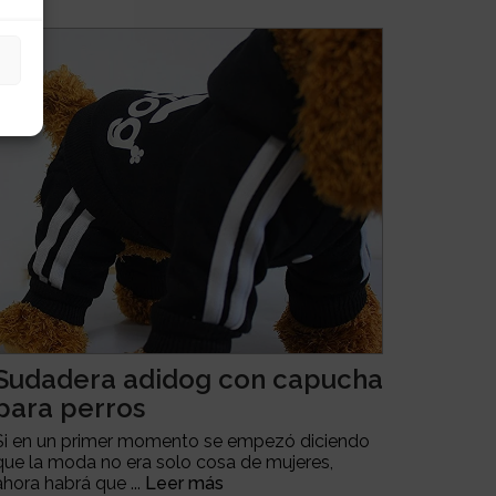
Sudadera adidog con capucha
para perros
Si en un primer momento se empezó diciendo
que la moda no era solo cosa de mujeres,
ahora habrá que ...
Leer más