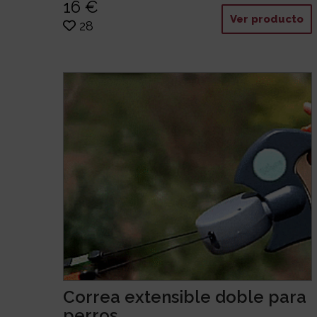
16 €
Ver producto
28
Correa extensible doble para
perros