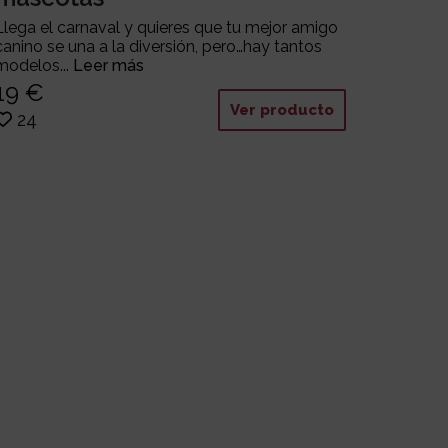
Llega el carnaval y quieres que tu mejor amigo
canino se una a la diversión, pero…hay tantos
modelos...
Leer más
19 €
Ver producto
24