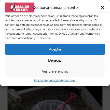
Gestionar consentimiento
Para ofrecer las mejores experiencias, utilizamos tecnologías como las
cookies para almacenar y/o acceder a la información del dispositivo. El
consentimiento de estas tecnologías nos permitirá procesar datos como el
comportamiento de navegación o las identificaciones únicas en este sitio.
No consentir o retirar el consentimiento, puede afectar negativamente a
Sujetalibros invisible "en caída"
ciertas características y funciones.
Si te gusta leer y te consideras un amante de la
literatura este super original sujeta libros te va...
Leer
Aceptar
más
14
19 €
Denegar
Ver producto
Ver preferencias
Política de privacidad
Aviso legal