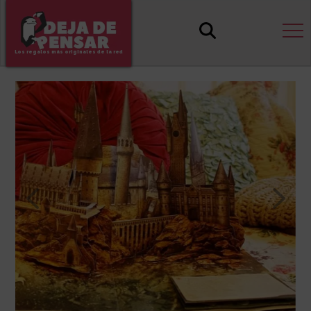
Los regalos más originales de la red