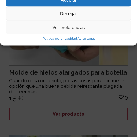
Denegar
Ver preferencias
Política de privacidad
Aviso legal
Molde de hielos alargados para botella
Cuando el calor aprieta, pocas cosas parecen mejor
opción que una buena bebida refrescante plagada
d...
Leer más
9
1.5 €
Ver producto