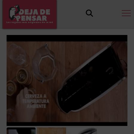
Los regalos más originales de la red