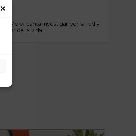
es. Me encanta investigar por la red y
frutar de la vida.