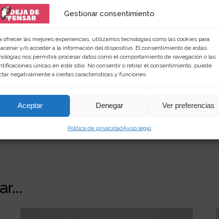
Gestionar consentimiento
 amante de las palabras y de los productos singular
a ofrecer las mejores experiencias, utilizamos tecnologías como las cookies para
rimientos en
dejadepensar.com
. Me gusta el mar y dis
acenar y/o acceder a la información del dispositivo. El consentimiento de estas
nologías nos permitirá procesar datos como el comportamiento de navegación o las
ntificaciones únicas en este sitio. No consentir o retirar el consentimiento, puede
ctar negativamente a ciertas características y funciones.
Aceptar
Denegar
Ver preferencias
Política de privacidad
Aviso legal
r...