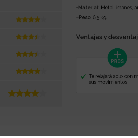
-Material:
Metal, imanes, a
–
Peso
: 6,5 kg.
Ventajas y desventaj
Te relajará solo con m
sus movimientos