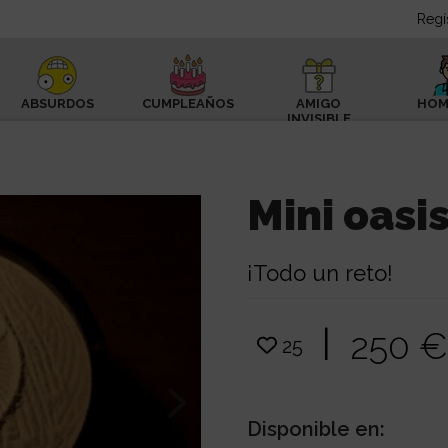
Regí
ABSURDOS
CUMPLEAÑOS
AMIGO
HOM
INVISIBLE
Mini oasi
¡Todo un reto!
|
250 
25
Disponible en: