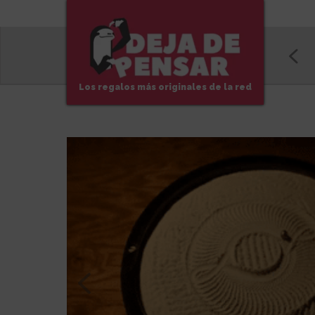
Los regalos más originales de la red