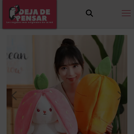
Los regalos más originales de la red