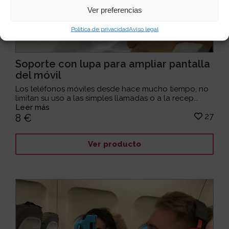
Ver preferencias
Política de privacidad
Aviso legal
Soporte con lupa para ampliar pantalla
del móvil
Los teléfonos móviles desde hace mucho tiempo, no
limitan su uso a las simples llamadas o a la recep...
Leer más
27
8 €
Ver producto