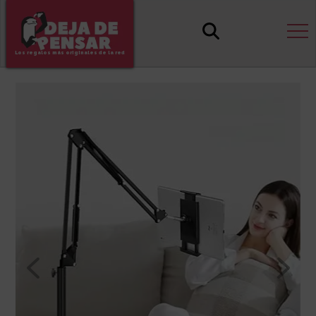
Los regalos más originales de la red