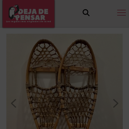
Los regalos más originales de la red