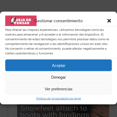
Gestionar consentimiento
Para ofrecer las mejores experiencias, utilizamos tecnologías como las
Quizás te puede interesar...
cookies para almacenar y/o acceder a la información del dispositivo. El
consentimiento de estas tecnologías nos permitirá procesar datos como el
comportamiento de navegación o las identificaciones únicas en este sitio.
No consentir o retirar el consentimiento, puede afectar negativamente a
ciertas características y funciones.
Aceptar
Denegar
Ver preferencias
Política de privacidad
Aviso legal