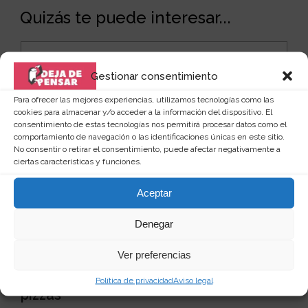
Quizás te puede interesar...
Gestionar consentimiento
Para ofrecer las mejores experiencias, utilizamos tecnologías como las
cookies para almacenar y/o acceder a la información del dispositivo. El
consentimiento de estas tecnologías nos permitirá procesar datos como el
comportamiento de navegación o las identificaciones únicas en este sitio.
No consentir o retirar el consentimiento, puede afectar negativamente a
ciertas características y funciones.
Aceptar
Denegar
Ver preferencias
Horno con original diseño de caja para
Política de privacidad
Aviso legal
pizzas