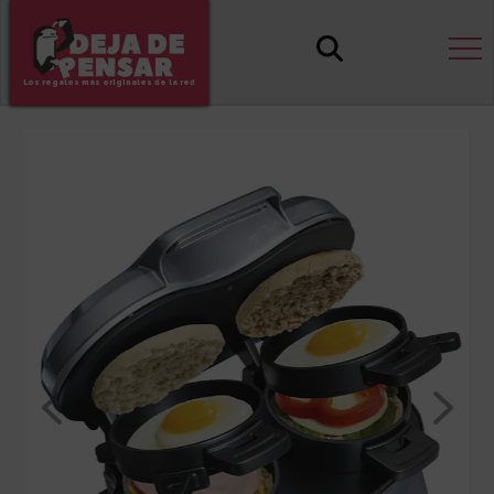
Los regalos más originales de la red