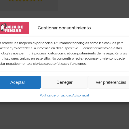
Gestionar consentimiento
a ofrecer las mejores experiencias, utilizamos tecnologías como las cookies para
acenar y/o acceder a la información del dispositivo. El consentimiento de estas
nologías nos permitirá procesar datos como el comportamiento de navegación o las
ntificaciones únicas en este sitio. No consentir o retirar el consentimiento, puede
 amante de las palabras y de los productos singular
ctar negativamente a ciertas características y funciones.
rimientos en
dejadepensar.com
. Me gusta el mar y dis
Aceptar
Denegar
Ver preferencias
Política de privacidad
Aviso legal