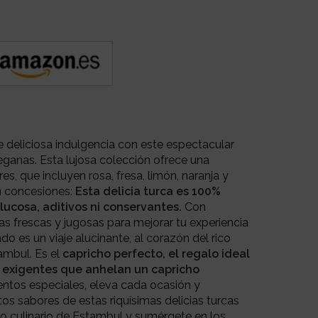
deliciosa indulgencia con este espectacular
veganas. Esta lujosa colección ofrece una
s, que incluyen rosa, fresa, limón, naranja y
n concesiones:
Esta delicia turca es 100%
glucosa, aditivos ni conservantes.
Con
as frescas y jugosas para mejorar tu experiencia
 es un viaje alucinante, al corazón del rico
ambul. Es el
capricho perfecto, el regalo ideal
 exigentes que anhelan un capricho
entos especiales, eleva cada ocasión y
tos sabores de estas riquísimas delicias turcas
do culinario de Estambul y sumérgete en los