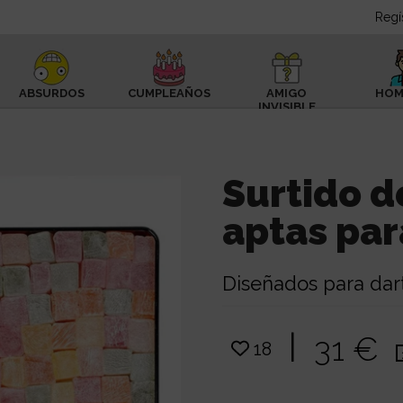
Regí
ABSURDOS
CUMPLEAÑOS
AMIGO
HOM
INVISIBLE
Surtido d
aptas pa
Diseñados para dar
|
31 €
18