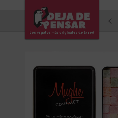
Los regalos más originales de la red