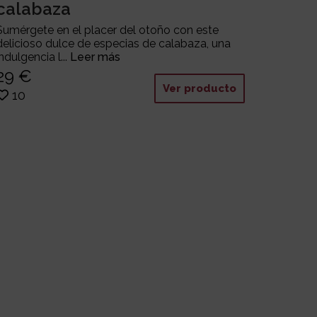
calabaza
Sumérgete en el placer del otoño con este
delicioso dulce de especias de calabaza, una
indulgencia l...
Leer más
29 €
Ver producto
10