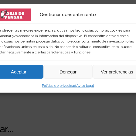
Gestionar consentimiento
a ofrecer las mejores experiencias, utilizamos tecnologías como las cookies para
 amante de las palabras y de los productos singular
acenar y/o acceder a la información del dispositivo. El consentimiento de estas
nologías nos permitirá procesar datos como el comportamiento de navegación o las
rimientos en
dejadepensar.com
. Me gusta el mar y dis
ntificaciones únicas en este sitio. No consentir o retirar el consentimiento, puede
ctar negativamente a ciertas características y funciones.
Aceptar
Denegar
Ver preferencias
Política de privacidad
Aviso legal
r...