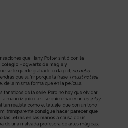
nsaciones que Harry Potter sintió con
la
l colegio Hogwarts de magia y
que se te quede grabado en la piel,
no debo
ndrás que sufrir porque la frase
‘i must not tell
l de la misma forma que en la película.
s fanáticos de la serie. Pero no hay que olvidar
 la mano izquierda si se quiere hacer un
cosplay
si tan realista como el tatuaje, que con un tono
emi transparente
consigue hacer parecer que
 las letras en las manos
a causa de un
pa de una malvada profesora de artes mágicas.