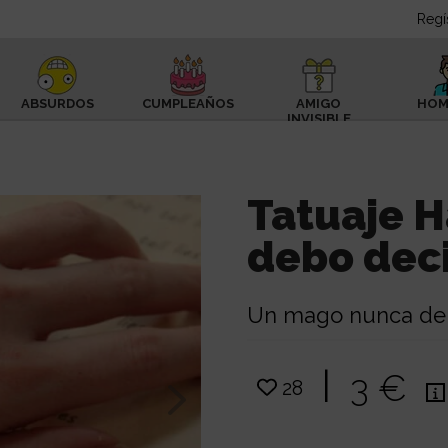
Regí
ABSURDOS
CUMPLEAÑOS
AMIGO
HOM
INVISIBLE
Tatuaje H
debo deci
Un mago nunca de
|
3 €
28