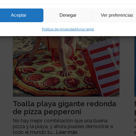
Aceptar
Denegar
Ver preferencias
Política de privacidad
Aviso legal
Toalla playa gigante redonda
de pizza pepperoni
No hay mejor combinación que una buena
pizza y la playa, y ahora puedes demostrar a
todo el mundo tu...
Leer más