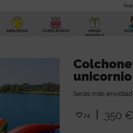
Regí
ABSURDOS
CUMPLEAÑOS
AMIGO
HOM
INVISIBLE
Colchone
unicornio
Serás más envidiad
|
350 
24