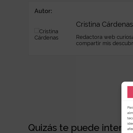
Autor:
Cristina Cárdenas
Redactora web curiosa,
compartir mis descub
Par
alm
tec
ide
Quizás te puede interesa
afe