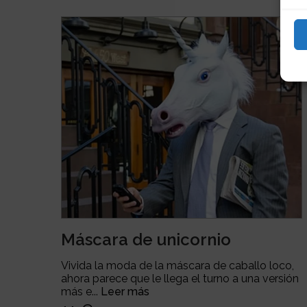
Máscara de unicornio
Vivida la moda de la máscara de caballo loco,
ahora parece que le llega el turno a una versión
más e...
Leer más