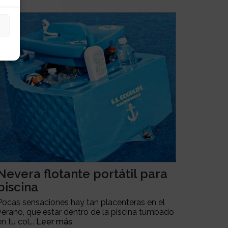
Nevera flotante portátil para
piscina
Pocas sensaciones hay tan placenteras en el
verano, que estar dentro de la piscina tumbado
en tu col...
Leer más