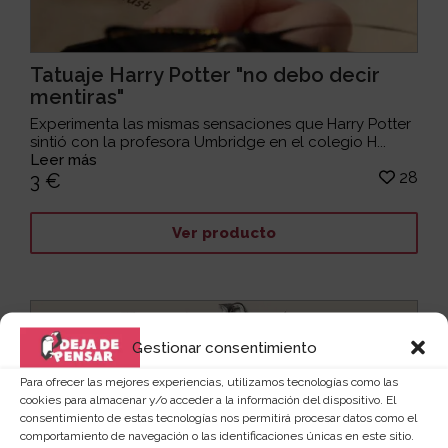
Tatuaje Harry Potter "no debo decir
mentiras"
Experimenta las mismas sensaciones que Harry Potter
sintió con la profesora Umbridge en el colegio H...
Leer más
28
3 €
Ver producto
Gestionar consentimiento
Para ofrecer las mejores experiencias, utilizamos tecnologías como las
cookies para almacenar y/o acceder a la información del dispositivo. El
consentimiento de estas tecnologías nos permitirá procesar datos como el
comportamiento de navegación o las identificaciones únicas en este sitio.