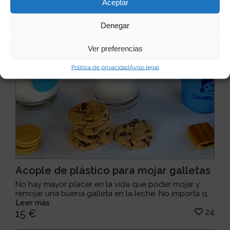
Aceptar
Denegar
Ver preferencias
Política de privacidad
Aviso legal
Acople de plástico para mojar galletas
No hay mayor placer en la vida que poder mojar y
remojar una buena galleta en la leche. No importa q...
Leer más
24
15 €