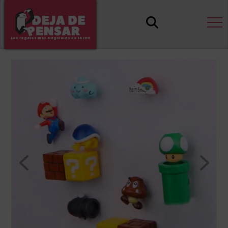
Los regalos más originales de la red