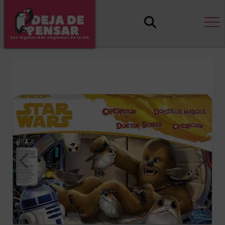
Los regalos más originales de la red