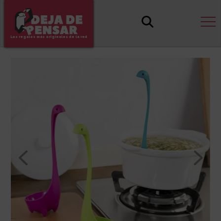
Los regalos más originales de la red