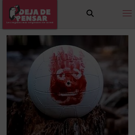
Los regalos más originales de la red