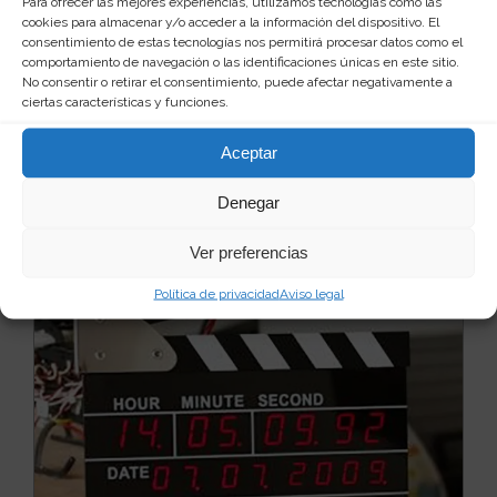
Para ofrecer las mejores experiencias, utilizamos tecnologías como las
cookies para almacenar y/o acceder a la información del dispositivo. El
Existen muchas opiniones en torno al Señor de los
consentimiento de estas tecnologías nos permitirá procesar datos como el
Anillos, cada quien tiene su protagonista favorito...
comportamiento de navegación o las identificaciones únicas en este sitio.
Leer más
No consentir o retirar el consentimiento, puede afectar negativamente a
25
27 €
ciertas características y funciones.
Ver producto
Aceptar
Denegar
Ver preferencias
Política de privacidad
Aviso legal