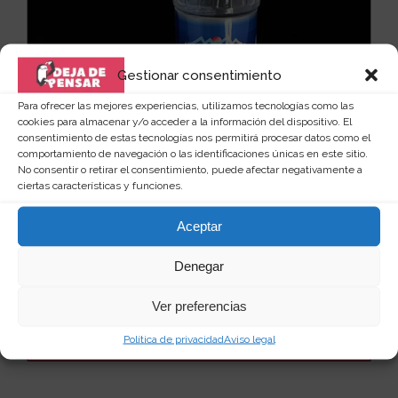
Gestionar consentimiento
Para ofrecer las mejores experiencias, utilizamos tecnologías como las
cookies para almacenar y/o acceder a la información del dispositivo. El
consentimiento de estas tecnologías nos permitirá procesar datos como el
comportamiento de navegación o las identificaciones únicas en este sitio.
No consentir o retirar el consentimiento, puede afectar negativamente a
ciertas características y funciones.
Botella de agua con escondite secreto
Aceptar
Mantener a salvo aquellas cosas que tanto queremos,
en lugares como la piscina o la playa, es cada v...
Denegar
Leer más
27
25 €
Ver preferencias
Política de privacidad
Aviso legal
Ver producto