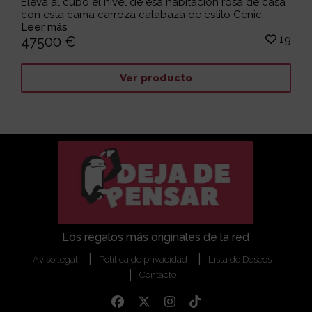
Eleva al cubo el nivel de esa habitación rosa de casa
con esta cama carroza calabaza de estilo Cenic...
Leer más
19
47500 €
Ver producto
Los regalos más originales de la red
Aviso legal
Política de privacidad
Lista de Deseos
Contacto