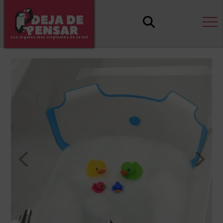
Los regalos más originales de la red