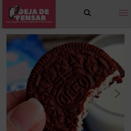
Los regalos más originales de la red