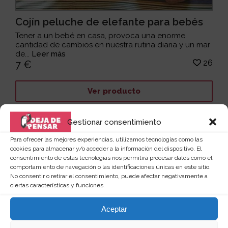
Cojín peluche de elefante para bebés
Tener a un bebé en casa, provoca una enorme
cantidad de cambios en nuestra rutina diaria y un mar
de...
Leer más
26
7 €
Ver producto
Gestionar consentimiento
Para ofrecer las mejores experiencias, utilizamos tecnologías como las
cookies para almacenar y/o acceder a la información del dispositivo. El
consentimiento de estas tecnologías nos permitirá procesar datos como el
comportamiento de navegación o las identificaciones únicas en este sitio.
No consentir o retirar el consentimiento, puede afectar negativamente a
ciertas características y funciones.
Aceptar