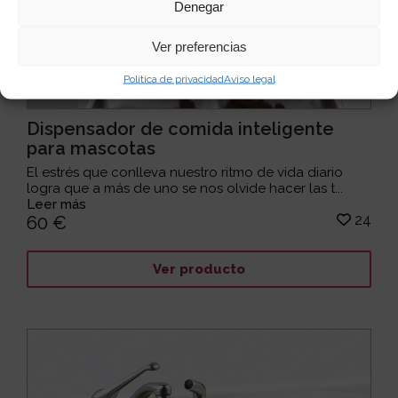
Denegar
Ver preferencias
Política de privacidad
Aviso legal
Dispensador de comida inteligente
para mascotas
El estrés que conlleva nuestro ritmo de vida diario
logra que a más de uno se nos olvide hacer las t...
Leer más
24
60 €
Ver producto